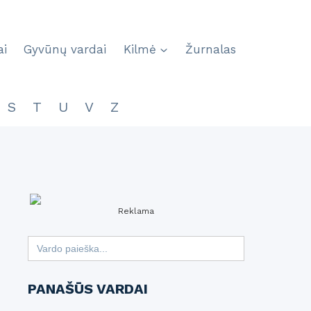
ai
Gyvūnų vardai
Kilmė
Žurnalas
S
T
U
V
Z
Reklama
Search
for:
PANAŠŪS VARDAI