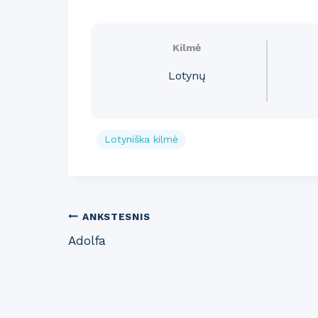
Kilmė
Lotynų
Lotyniška kilmė
Post
ANKSTESNIS
Adolfa
navigation