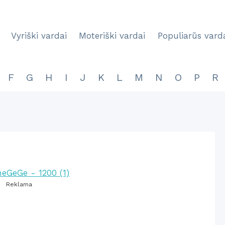
Vyriški vardai
Moteriški vardai
Populiarūs vard
F
G
H
I
J
K
L
M
N
O
P
R
Reklama