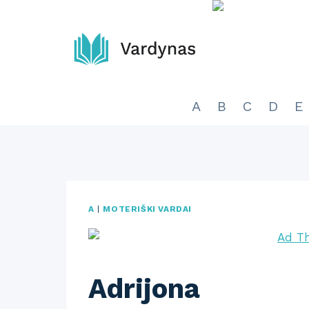
Skip
to
content
A
B
C
D
E
A
|
MOTERIŠKI VARDAI
Adrijona