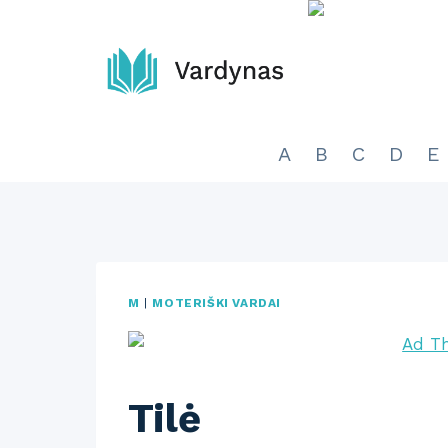
Skip
to
content
A
B
C
D
E
M
|
MOTERIŠKI VARDAI
Tilė