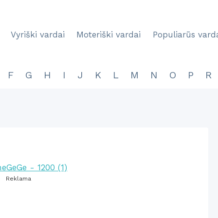
Vyriški vardai
Moteriški vardai
Populiarūs vard
F
G
H
I
J
K
L
M
N
O
P
R
Reklama