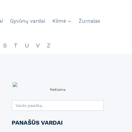
ai
Gyvūnų vardai
Kilmė
Žurnalas
S
T
U
V
Z
Reklama
Search
for:
PANAŠŪS VARDAI