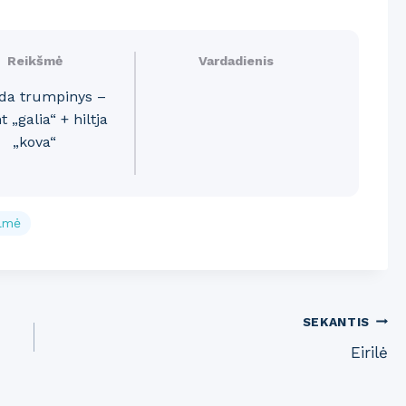
Reikšmė
Vardadienis
lda trumpinys –
 „galia“ + hiltja
„kova“
ilmė
SEKANTIS
Eirilė