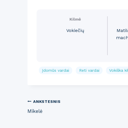
Kilmė
Vokiečių
Mati
macht
Įdomūs vardai
Reti vardai
Vokiška k
Post
ANKSTESNIS
Mikelė
navigation