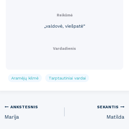
Reikšmė
„valdovė, viešpatė“
Vardadienis
Aramėjų kilmė
Tarptautiniai vardai
Post
ANKSTESNIS
SEKANTIS
Marija
Matilda
navigation