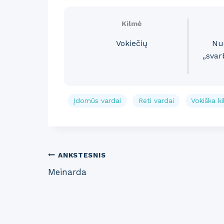
Kilmė
Vokiečių
Nu
„svar
Įdomūs vardai
Reti vardai
Vokiška k
Post
ANKSTESNIS
Meinarda
navigation