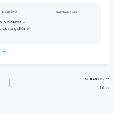
Reikšmė
Vardadienis
o Meinarda –
biausia galiūnė“
ilmė
SEKANTIS
Tilija