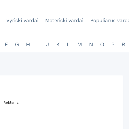
Vyriški vardai
Moteriški vardai
Populiarūs vard
F
G
H
I
J
K
L
M
N
O
P
R
Reklama