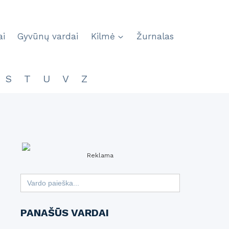
ai
Gyvūnų vardai
Kilmė
Žurnalas
S
T
U
V
Z
Reklama
Search
for:
PANAŠŪS VARDAI