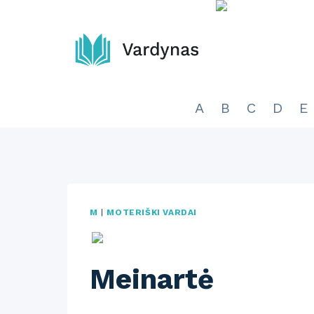
Skip
to
content
A
B
C
D
E
M
|
MOTERIŠKI VARDAI
Meinartė