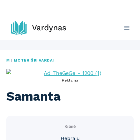
Skip
to
content
M
|
MOTERIŠKI VARDAI
Reklama
Samanta
Kilmė
Hebrajų