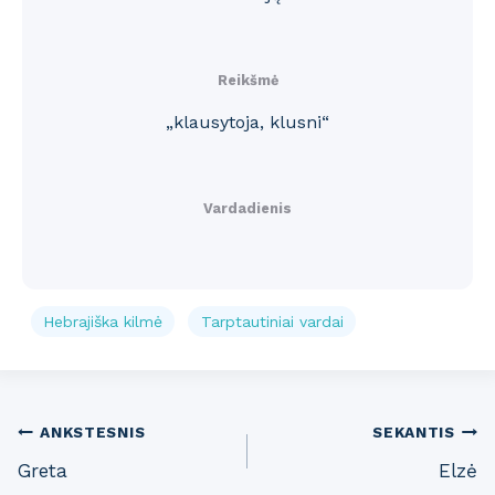
Reikšmė
„klausytoja, klusni“
Vardadienis
Hebrajiška kilmė
Tarptautiniai vardai
Post
ANKSTESNIS
SEKANTIS
Greta
Elzė
navigation