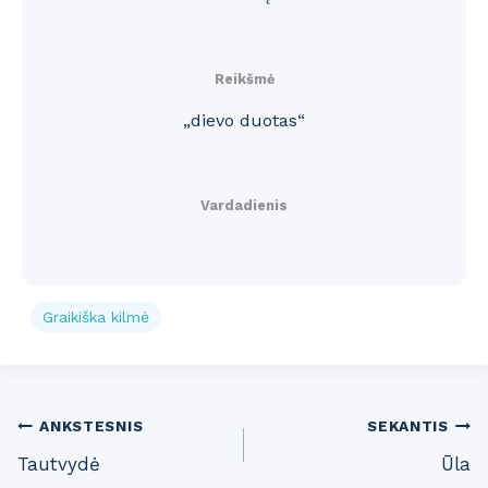
Reikšmė
„dievo duotas“
Vardadienis
Graikiška kilmė
Post
ANKSTESNIS
SEKANTIS
Tautvydė
Ūla
navigation