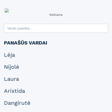
Reklama
Search
for:
PANAŠŪS VARDAI
Lėja
Nijolė
Laura
Aristida
Dangirutė