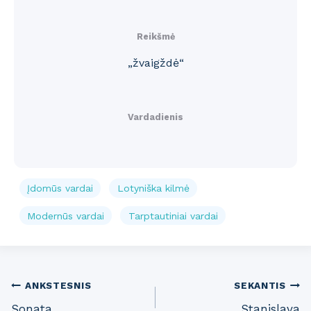
Reikšmė
„žvaigždė“
Vardadienis
Įdomūs vardai
Lotyniška kilmė
Modernūs vardai
Tarptautiniai vardai
Post
ANKSTESNIS
SEKANTIS
Sonata
Stanislava