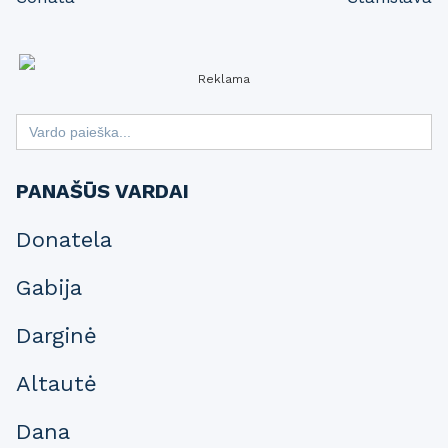
navigation
Reklama
Search
for:
PANAŠŪS VARDAI
Donatela
Gabija
Darginė
Altautė
Dana