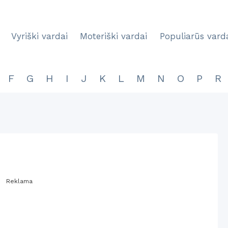
Vyriški vardai
Moteriški vardai
Populiarūs vard
F
G
H
I
J
K
L
M
N
O
P
R
Reklama