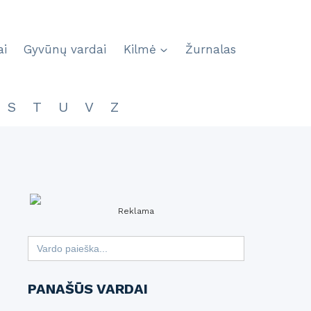
ai
Gyvūnų vardai
Kilmė
Žurnalas
S
T
U
V
Z
Reklama
Search
for:
PANAŠŪS VARDAI