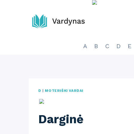
Skip
to
content
A
B
C
D
E
D
|
MOTERIŠKI VARDAI
Darginė