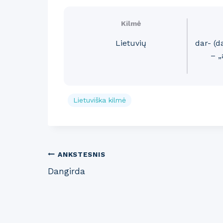
Kilmė
Lietuvių
dar- (da
– „
Lietuviška kilmė
Post
ANKSTESNIS
Dangirda
navigation