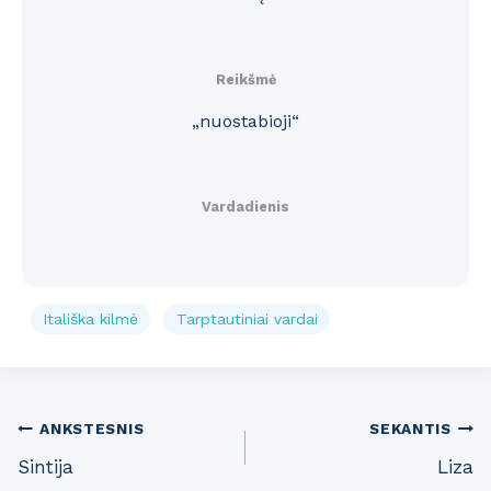
Reikšmė
„nuostabioji“
Vardadienis
Itališka kilmė
Tarptautiniai vardai
Post
ANKSTESNIS
SEKANTIS
Sintija
Liza
navigation