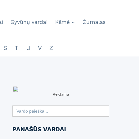
ai
Gyvūnų vardai
Kilmė
Žurnalas
S
T
U
V
Z
Reklama
Search
for:
PANAŠŪS VARDAI