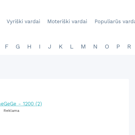
Vyriški vardai
Moteriški vardai
Populiarūs vard
F
G
H
I
J
K
L
M
N
O
P
R
Reklama