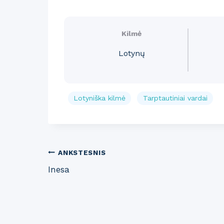
Kilmė
Lotynų
Lotyniška kilmė
Tarptautiniai vardai
Post
ANKSTESNIS
Inesa
navigation