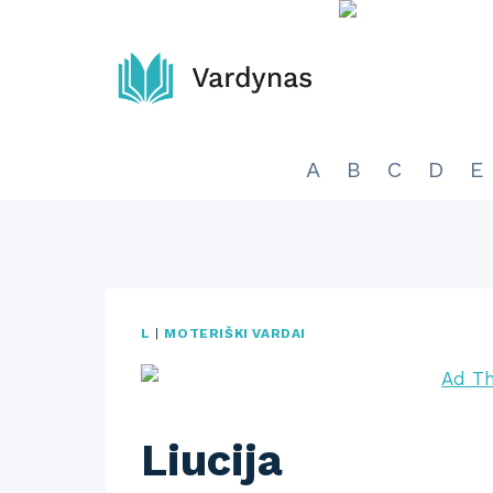
Skip
to
content
A
B
C
D
E
L
|
MOTERIŠKI VARDAI
Liucija