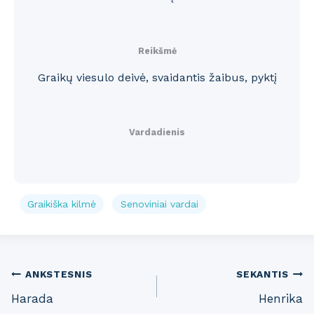
Reikšmė
Graikų viesulo deivė, svaidantis žaibus, pyktį
Vardadienis
Graikiška kilmė
Senoviniai vardai
Post
ANKSTESNIS
SEKANTIS
Harada
Henrika
navigation