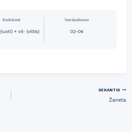
Reikšmė
Vardadienis
uoti) + vil- (viltis)
02-06
SEKANTIS
Žaneta