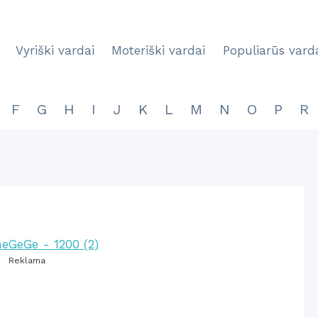
Vyriški vardai
Moteriški vardai
Populiarūs vard
F
G
H
I
J
K
L
M
N
O
P
R
Reklama