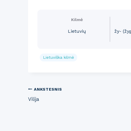
Kilmė
Lietuvių
žy- (žygi
Lietuviška kilmė
Post
ANKSTESNIS
Vilija
navigation