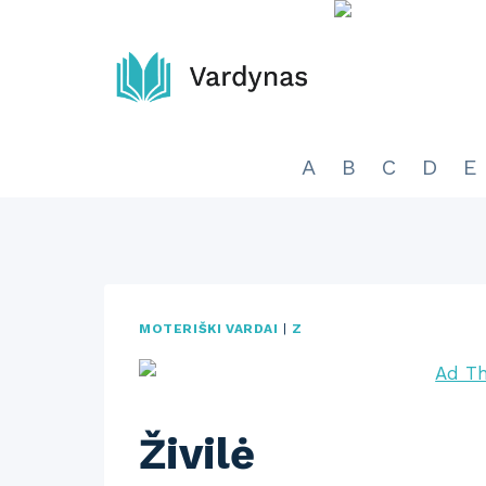
Skip
to
content
A
B
C
D
E
MOTERIŠKI VARDAI
|
Z
Živilė