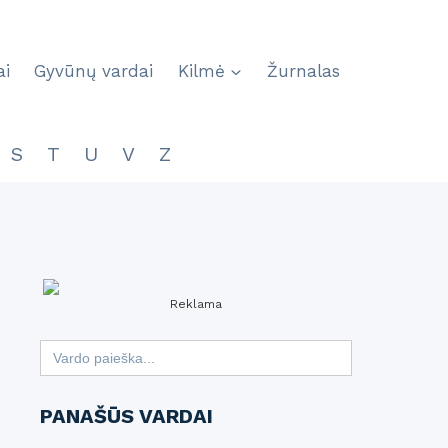
ai
Gyvūnų vardai
Kilmė
Žurnalas
S
T
U
V
Z
Reklama
Search
for:
PANAŠŪS VARDAI