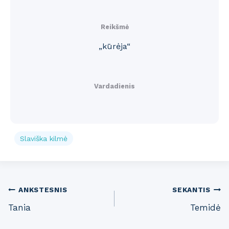
Reikšmė
„kūrėja“
Vardadienis
Slaviška kilmė
Post
ANKSTESNIS
SEKANTIS
Tania
Temidė
navigation