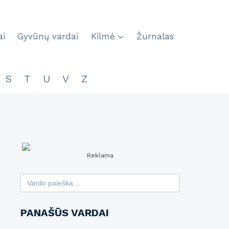
ai
Gyvūnų vardai
Kilmė
Žurnalas
S
T
U
V
Z
Reklama
Search
for:
PANAŠŪS VARDAI