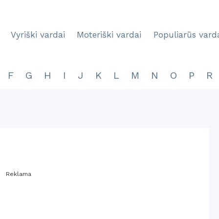
Vyriški vardai
Moteriški vardai
Populiarūs vard
F
G
H
I
J
K
L
M
N
O
P
R
Reklama