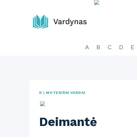
Skip
to
content
A
B
C
D
E
D
|
MOTERIŠKI VARDAI
Deimantė