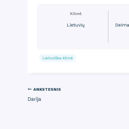
Kilmė
Lietuvių
Deima
Lietuviška kilmė
Post
ANKSTESNIS
Darija
navigation