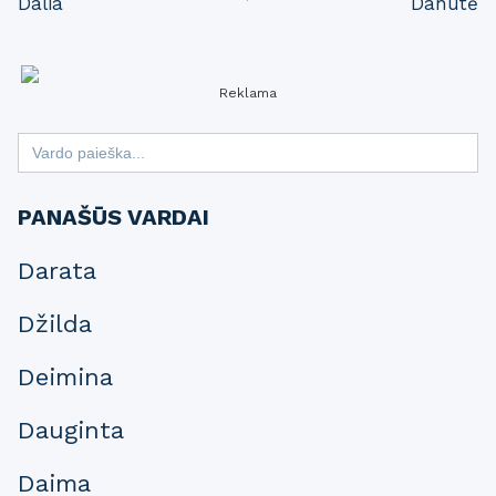
Dalia
Danutė
navigation
Reklama
Search
for:
PANAŠŪS VARDAI
Darata
Džilda
Deimina
Dauginta
Daima