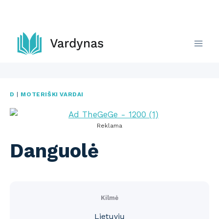
Skip
to
content
D
|
MOTERIŠKI VARDAI
Reklama
Danguolė
Kilmė
Lietuvių