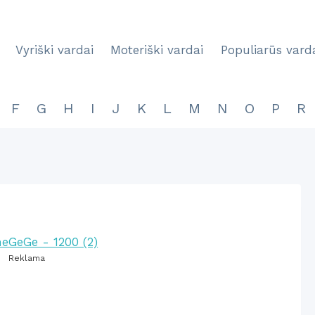
Vyriški vardai
Moteriški vardai
Populiarūs vard
F
G
H
I
J
K
L
M
N
O
P
R
Reklama