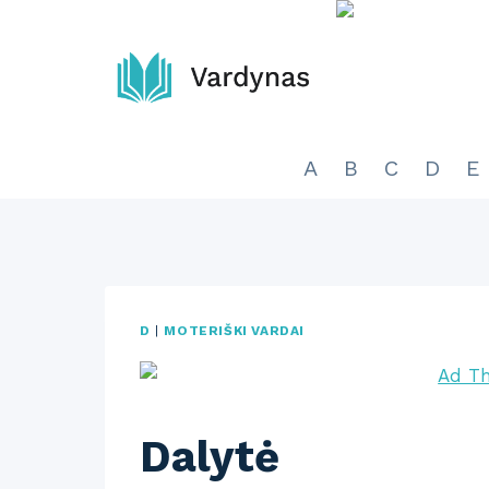
Skip
to
content
A
B
C
D
E
D
|
MOTERIŠKI VARDAI
Dalytė