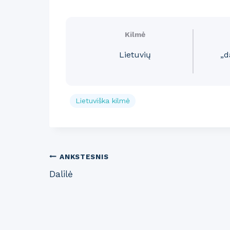
Kilmė
Lietuvių
„d
Lietuviška kilmė
Post
ANKSTESNIS
Dalilė
navigation