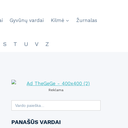
ai
Gyvūnų vardai
Kilmė
Žurnalas
S
T
U
V
Z
Reklama
Search
for:
PANAŠŪS VARDAI