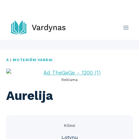
Skip
to
content
A
|
MOTERIŠKI VARDAI
Reklama
Aurelija
Kilmė
Lotynų