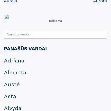
Aurėja
Aurora
navigation
Reklama
Search
for:
PANAŠŪS VARDAI
Adriana
Almanta
Austė
Asta
Alvyda