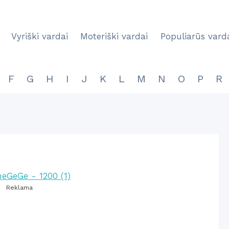
Vyriški vardai
Moteriški vardai
Populiarūs vard
F
G
H
I
J
K
L
M
N
O
P
R
Reklama