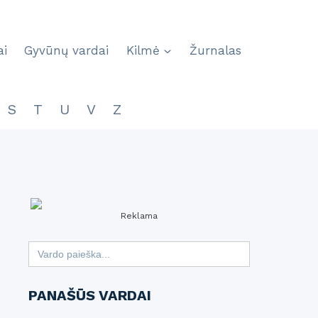
ai
Gyvūnų vardai
Kilmė
Žurnalas
S
T
U
V
Z
Reklama
Search
for:
PANAŠŪS VARDAI