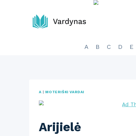
Skip
to
content
A
B
C
D
E
A
|
MOTERIŠKI VARDAI
Arijielė