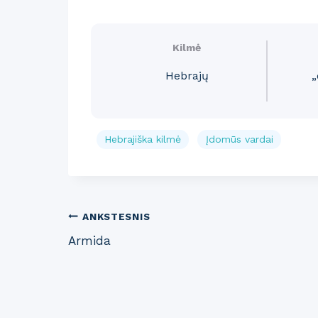
Kilmė
Hebrajų
„
Hebrajiška kilmė
Įdomūs vardai
Post
ANKSTESNIS
Armida
navigation