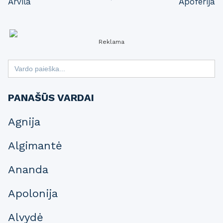
Arvila
Apoferija
navigation
Reklama
Search
for:
PANAŠŪS VARDAI
Agnija
Algimantė
Ananda
Apolonija
Alvydė