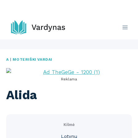
Skip
to
content
A
|
MOTERIŠKI VARDAI
Reklama
Alida
Kilmė
Lotynų