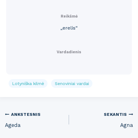
Reikšmė
„erelis“
Vardadienis
Lotyniška kilmė
Senoviniai vardai
Post
ANKSTESNIS
SEKANTIS
Ageda
Agna
navigation