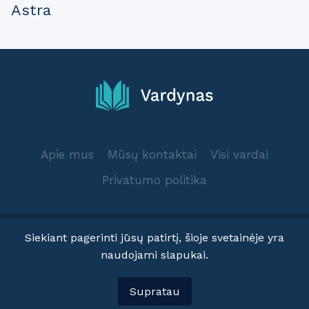
Astra
Apie mus
Mūsų kontaktai
Visi vardai
Privatumo politika
Siekiant pagerinti jūsų patirtį, šioje svetainėje yra
naudojami slapukai.
© 2025 Vardynas.info
Supratau