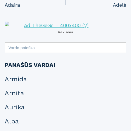
Adaira
Adelė
navigation
Reklama
Search
for:
PANAŠŪS VARDAI
Armida
Arnita
Aurika
Alba