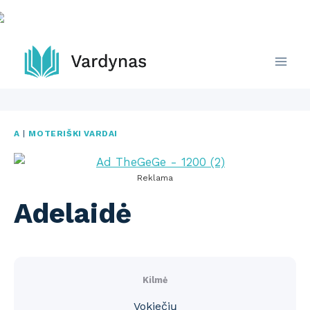
Skip
to
content
A
|
MOTERIŠKI VARDAI
Reklama
Adelaidė
Kilmė
Vokiečių