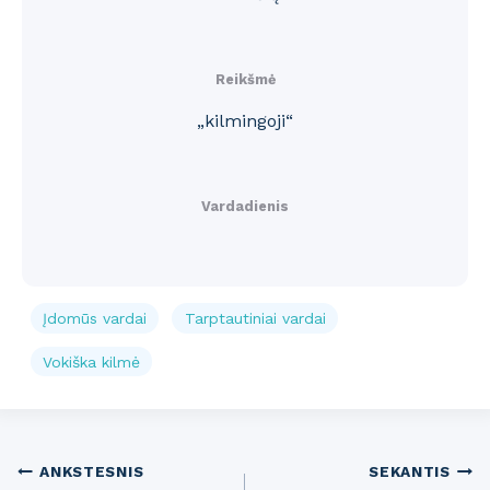
Reikšmė
„kilmingoji“
Vardadienis
Įdomūs vardai
Tarptautiniai vardai
Vokiška kilmė
Post
ANKSTESNIS
SEKANTIS