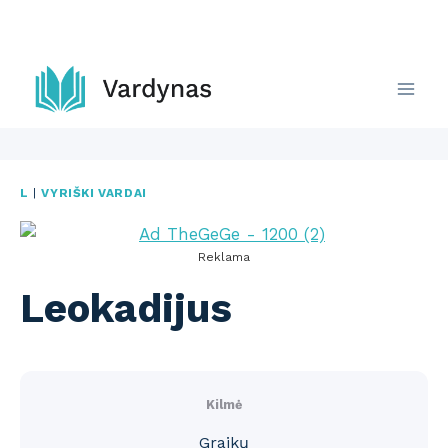
Skip
to
content
L
|
VYRIŠKI VARDAI
Reklama
Leokadijus
Kilmė
Graikų