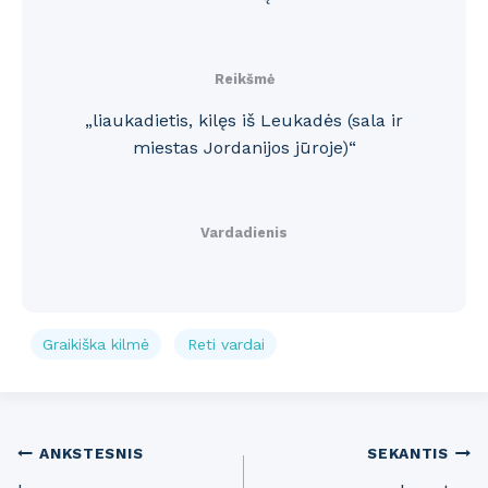
Reikšmė
„liaukadietis, kilęs iš Leukadės (sala ir
miestas Jordanijos jūroje)“
Vardadienis
Graikiška kilmė
Reti vardai
Post
ANKSTESNIS
SEKANTIS