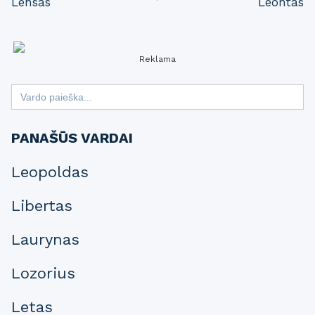
Lensas
Leontas
navigation
Reklama
Search
for:
PANAŠŪS VARDAI
Leopoldas
Libertas
Laurynas
Lozorius
Letas