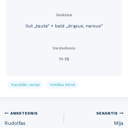
Reikšmė
liut „tauta“ + bald „drąsus, narsus“
Vardadienis
11-15
Karališki vardai
Vokiška kilmė
Post
ANKSTESNIS
SEKANTIS
Rudolfas
Mija
navigation