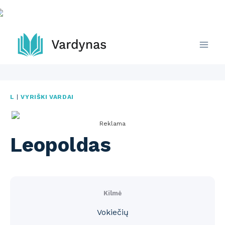
Skip
to
content
L
|
VYRIŠKI VARDAI
Reklama
Leopoldas
Kilmė
Vokiečių