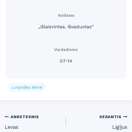
Reikšmė
„išlaisvintas, išvaduotas“
Vardadienis
07-14
Lotyniška kilmė
Post
ANKSTESNIS
SEKANTIS
Levas
Ligijus
navigation