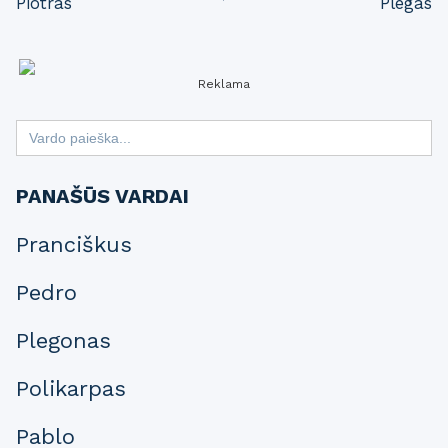
Piotras
Plegas
navigation
Reklama
Search
for:
PANAŠŪS VARDAI
Pranciškus
Pedro
Plegonas
Polikarpas
Pablo