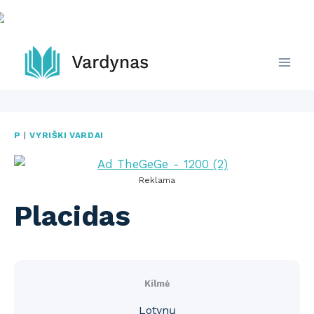
Skip
to
content
P
|
VYRIŠKI VARDAI
Reklama
Placidas
Kilmė
Lotynų