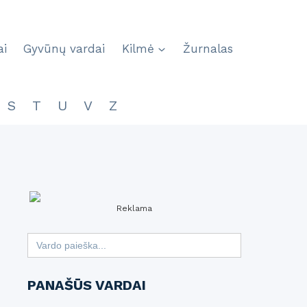
ai
Gyvūnų vardai
Kilmė
Žurnalas
S
T
U
V
Z
Reklama
Search
for:
PANAŠŪS VARDAI