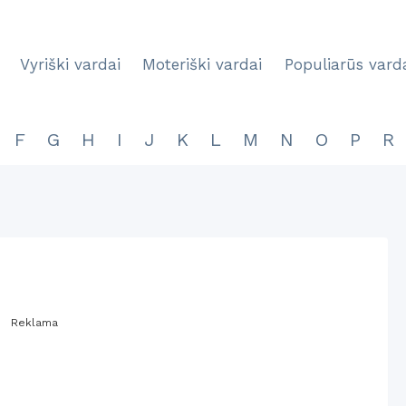
Vyriški vardai
Moteriški vardai
Populiarūs vard
F
G
H
I
J
K
L
M
N
O
P
R
Reklama