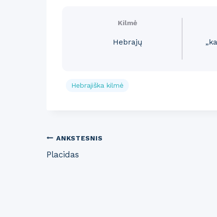
Kilmė
Hebrajų
„k
Hebrajiška kilmė
Post
ANKSTESNIS
Placidas
navigation