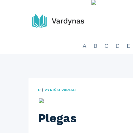
Skip
to
content
A
B
C
D
E
P
|
VYRIŠKI VARDAI
Plegas