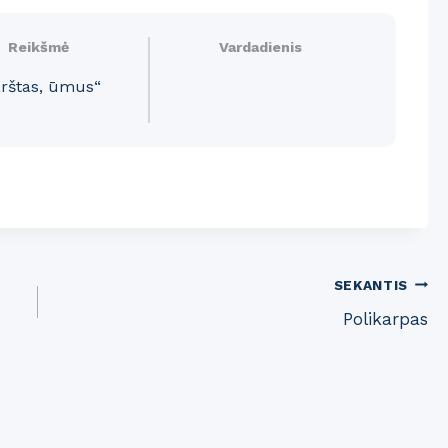
Reikšmė
Vardadienis
arštas, ūmus“
SEKANTIS
Polikarpas