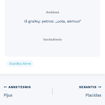
Reikšmė
Iš graikų: petros: „uola, akmuo“
Vardadienis
Slaviška kilmė
Post
ANKSTESNIS
SEKANTIS
Pijus
Placidas
navigation