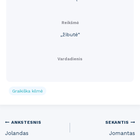
Reikšmė
„žibutė“
Vardadienis
Graikiška kilmė
Post
ANKSTESNIS
SEKANTIS
Jolandas
Jomantas
navigation