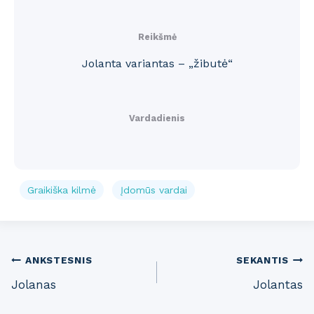
Reikšmė
Jolanta variantas – „žibutė“
Vardadienis
Graikiška kilmė
Įdomūs vardai
Post
ANKSTESNIS
SEKANTIS
Jolanas
Jolantas
navigation