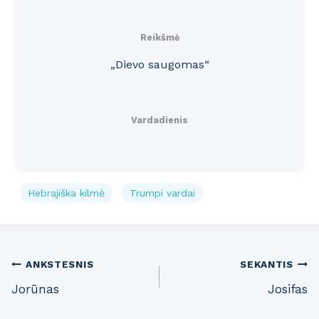
Reikšmė
„Dievo saugomas“
Vardadienis
Hebrajiška kilmė
Trumpi vardai
Post
ANKSTESNIS
SEKANTIS
Jorūnas
Josifas
navigation