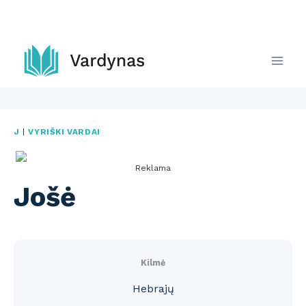
Skip
to
content
J
|
VYRIŠKI VARDAI
Reklama
Jošė
Kilmė
Hebrajų