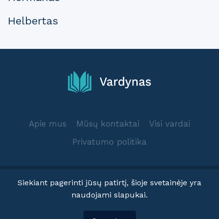
Helbertas
Apie mus
Mūsų kontaktai
Visi vardai
Privatumo politika
Siekiant pagerinti jūsų patirtį, šioje svetainėje yra
naudojami slapukai.
© 2025 Vardynas.info