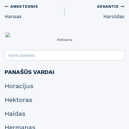
Post
ANKSTESNIS
SEKANTIS
Hansas
Haroldas
navigation
Reklama
Search
for:
PANAŠŪS VARDAI
Horacijus
Hektoras
Haidas
Hermanas