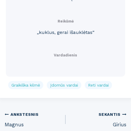
Reikšmė
„kuklus, gerai išauklėtas“
Vardadienis
Graikiška kilmė
Įdomūs vardai
Reti vardai
Post
ANKSTESNIS
SEKANTIS
Magnus
Girius
navigation