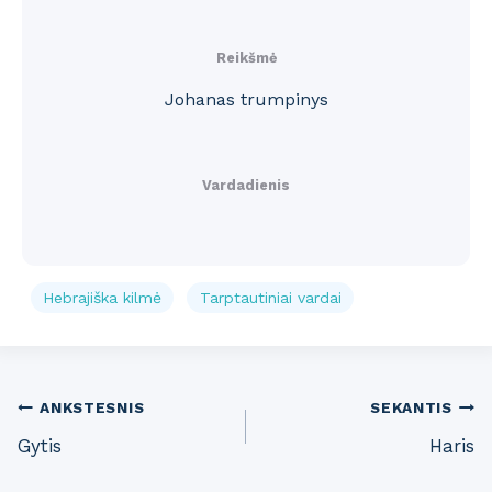
Reikšmė
Johanas trumpinys
Vardadienis
Hebrajiška kilmė
Tarptautiniai vardai
Post
ANKSTESNIS
SEKANTIS
Gytis
Haris
navigation