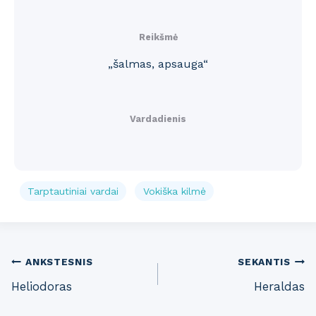
Reikšmė
„šalmas, apsauga“
Vardadienis
Tarptautiniai vardai
Vokiška kilmė
Post
ANKSTESNIS
SEKANTIS
Heliodoras
Heraldas
navigation