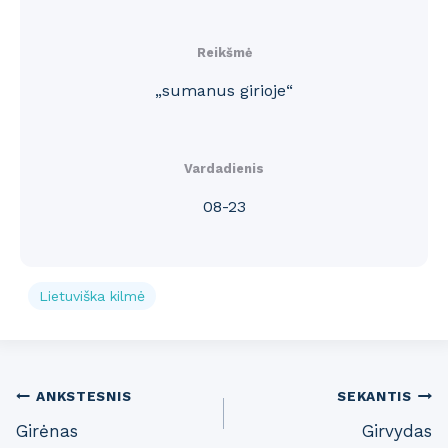
Reikšmė
„sumanus girioje“
Vardadienis
08-23
Lietuviška kilmė
Post
ANKSTESNIS
SEKANTIS
Girėnas
Girvydas
navigation