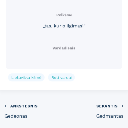
Reikšmė
„tas, kurio ilgimasi“
Vardadienis
Lietuviška kilmė
Reti vardai
Post
ANKSTESNIS
SEKANTIS
Gedeonas
Gedmantas
navigation