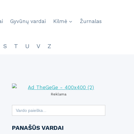
ai
Gyvūnų vardai
Kilmė
Žurnalas
S
T
U
V
Z
Reklama
Search
for:
PANAŠŪS VARDAI