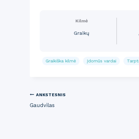
Kilmė
Graikų
Graikiška kilmė
Įdomūs vardai
Tarpta
Post
ANKSTESNIS
Gaudvilas
navigation