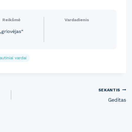
Reikšmė
Vardadienis
„griovėjas“
utiniai vardai
SEKANTIS
Geditas