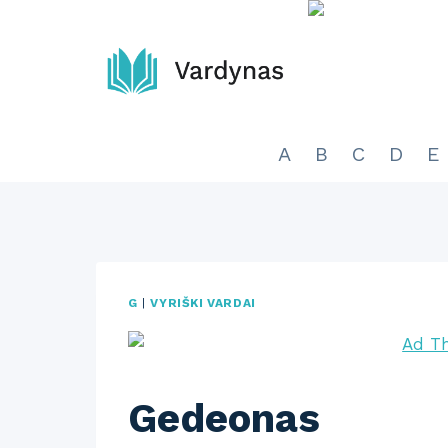
Skip
to
content
A
B
C
D
E
G
|
VYRIŠKI VARDAI
Gedeonas