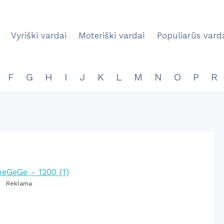
Vyriški vardai
Moteriški vardai
Populiarūs vard
F
G
H
I
J
K
L
M
N
O
P
R
Reklama