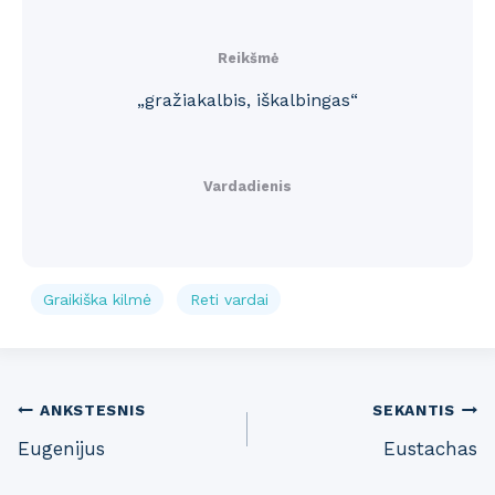
Reikšmė
„gražiakalbis, iškalbingas“
Vardadienis
Graikiška kilmė
Reti vardai
Post
ANKSTESNIS
SEKANTIS
Eugenijus
Eustachas
navigation