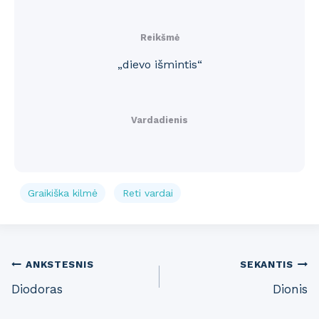
Reikšmė
„dievo išmintis“
Vardadienis
Graikiška kilmė
Reti vardai
Post
ANKSTESNIS
SEKANTIS
Diodoras
Dionis
navigation