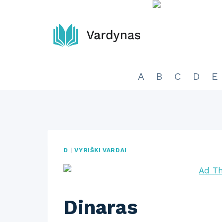
Skip
to
content
A
B
C
D
E
D
|
VYRIŠKI VARDAI
Dinaras