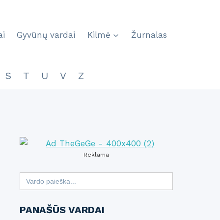
ai
Gyvūnų vardai
Kilmė
Žurnalas
S
T
U
V
Z
Reklama
Search
for:
PANAŠŪS VARDAI