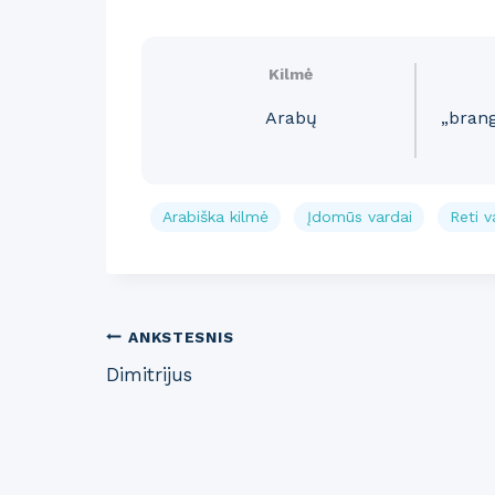
Kilmė
Arabų
„bran
Arabiška kilmė
Įdomūs vardai
Reti v
Post
ANKSTESNIS
Dimitrijus
navigation