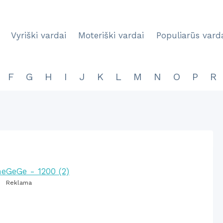
Vyriški vardai
Moteriški vardai
Populiarūs vard
F
G
H
I
J
K
L
M
N
O
P
R
Reklama