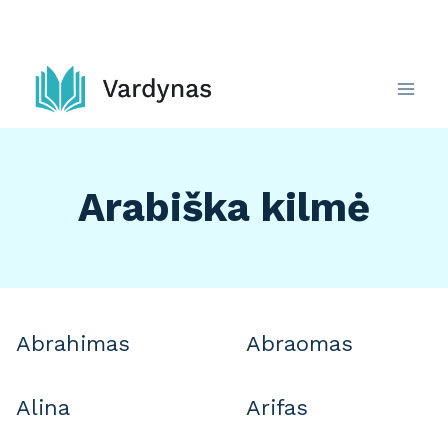
Skip
to
content
Arabiška kilmė
Abrahimas
Abraomas
Alina
Arifas