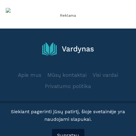
Reklama
Apie mus
Mūsų kontaktai
Visi vardai
Privatumo politika
Siekiant pagerinti jūsų patirtį, šioje svetainėje yra
naudojami slapukai.
© 2025 Vardynas.info
Supratau