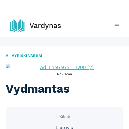
Skip
to
content
V
|
VYRIŠKI VARDAI
Reklama
Vydmantas
Kilmė
Lietuvių