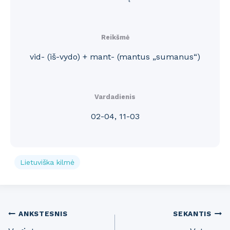
Reikšmė
vid- (iš-vydo) + mant- (mantus „sumanus“)
Vardadienis
02-04, 11-03
Lietuviška kilmė
Post
ANKSTESNIS
SEKANTIS