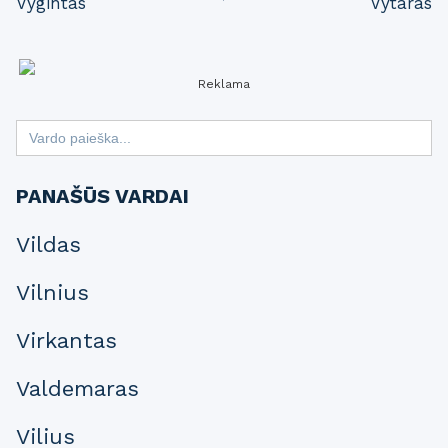
Vygintas
Vytaras
navigation
Reklama
Search
for:
PANAŠŪS VARDAI
Vildas
Vilnius
Virkantas
Valdemaras
Vilius