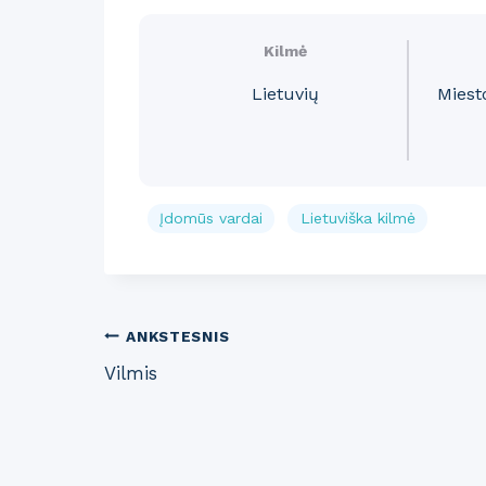
Kilmė
Lietuvių
Miest
Įdomūs vardai
Lietuviška kilmė
Post
ANKSTESNIS
Vilmis
navigation