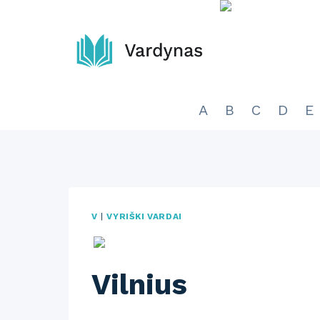
Skip
to
content
A
B
C
D
E
V
|
VYRIŠKI VARDAI
Vilnius