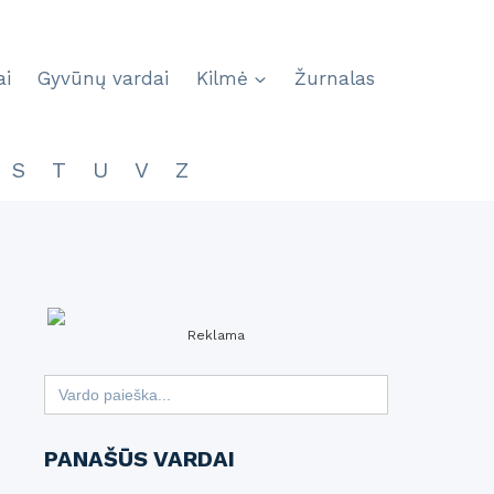
ai
Gyvūnų vardai
Kilmė
Žurnalas
S
T
U
V
Z
Reklama
Search
for:
PANAŠŪS VARDAI