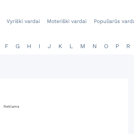
Vyriški vardai
Moteriški vardai
Populiarūs vard
F
G
H
I
J
K
L
M
N
O
P
R
Reklama