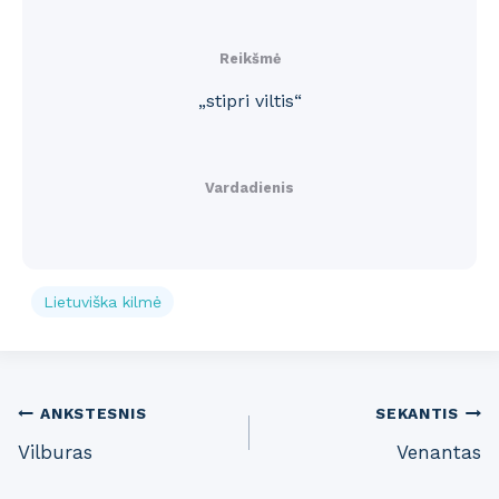
Reikšmė
„stipri viltis“
Vardadienis
Lietuviška kilmė
Post
ANKSTESNIS
SEKANTIS
Vilburas
Venantas
navigation