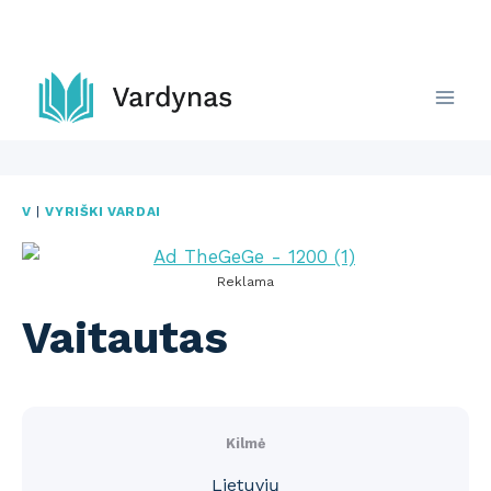
Skip
to
content
V
|
VYRIŠKI VARDAI
Reklama
Vaitautas
Kilmė
Lietuvių