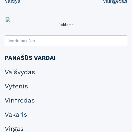
Vaidys
Vaingedas
navigation
Reklama
Search
for:
PANAŠŪS VARDAI
Vaišvydas
Vytenis
Vinfredas
Vakaris
Virgas