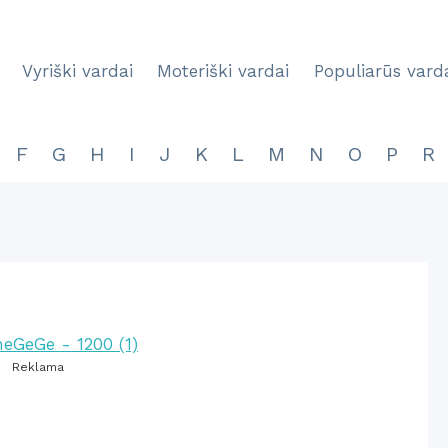
Vyriški vardai
Moteriški vardai
Populiarūs vard
F
G
H
I
J
K
L
M
N
O
P
R
Reklama