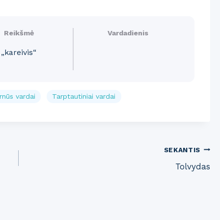
Reikšmė
Vardadienis
„kareivis“
nūs vardai
Tarptautiniai vardai
SEKANTIS
Tolvydas