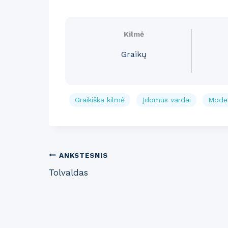
Kilmė
Graikų
Graikiška kilmė
Įdomūs vardai
Moder
Post
ANKSTESNIS
Tolvaldas
navigation