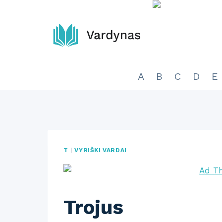
Skip
to
content
A
B
C
D
E
T
|
VYRIŠKI VARDAI
Trojus