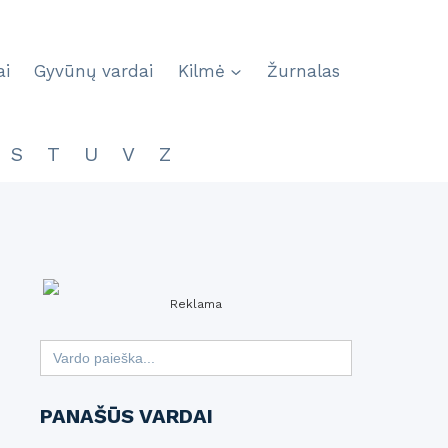
ai
Gyvūnų vardai
Kilmė
Žurnalas
S
T
U
V
Z
Reklama
Search
for:
PANAŠŪS VARDAI