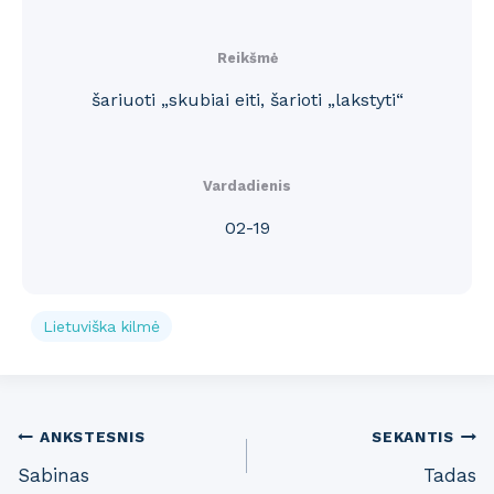
Reikšmė
šariuoti „skubiai eiti, šarioti „lakstyti“
Vardadienis
02-19
Lietuviška kilmė
Post
ANKSTESNIS
SEKANTIS
Sabinas
Tadas
navigation