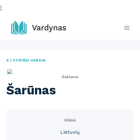
Skip
to
content
S
|
VYRIŠKI VARDAI
Reklama
Šarūnas
Kilmė
Lietuvių