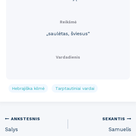
Reikšmė
„saulėtas, šviesus“
Vardadienis
Hebrajiška kilmė
Tarptautiniai vardai
Post
ANKSTESNIS
SEKANTIS
Salys
Samuelis
navigation