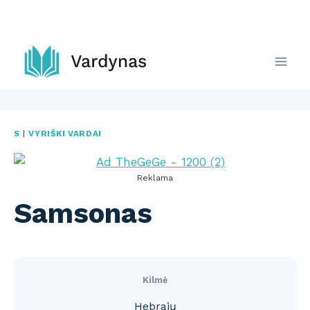
Skip
to
content
S
|
VYRIŠKI VARDAI
Reklama
Samsonas
Kilmė
Hebrajų