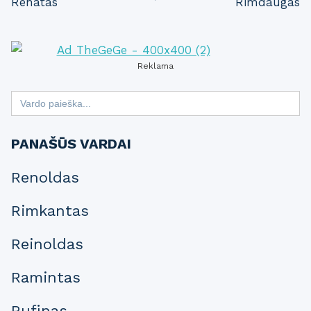
Renatas
Rimdaugas
navigation
Reklama
Search
for:
PANAŠŪS VARDAI
Renoldas
Rimkantas
Reinoldas
Ramintas
Rufinas